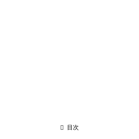
ChatGPTだけじゃない！今注目のAIツール比較
2025年8月18日
TOP
プライバシーポリシー
免責事項
問い合わせ
運営会社
©
Aipee Insight.
閉じる
目次
閉じる