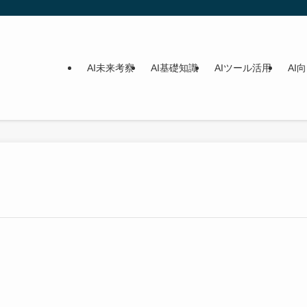
AI未来考察
AI基礎知識
AIツール活用
AI