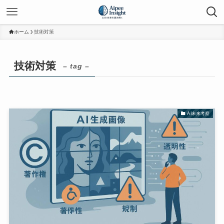
ホーム
技術対策
技術対策
– tag –
AI未来考察