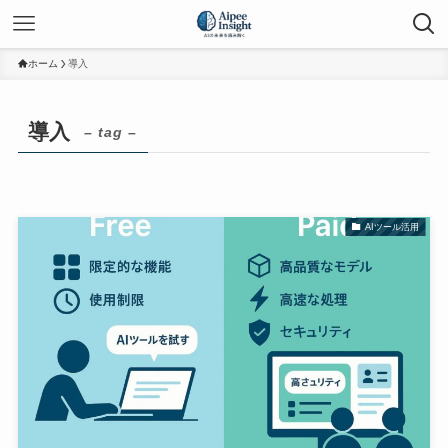
ホーム
導入
導入
– tag –
AIツール活用